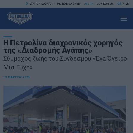
/
STATION LOCATOR
PETROLINA CARD
LOG-IN
CONTACT US
GR
EN
Toggl
navig
Η Πετρολίνα διαχρονικός χορηγός
της «Διαδρομής Αγάπης»
Σύμμαχος ζωής του Συνδέσμου «Ένα Όνειρο
Μια Ευχή»
13 ΜΑΡΤΊΟΥ 2025