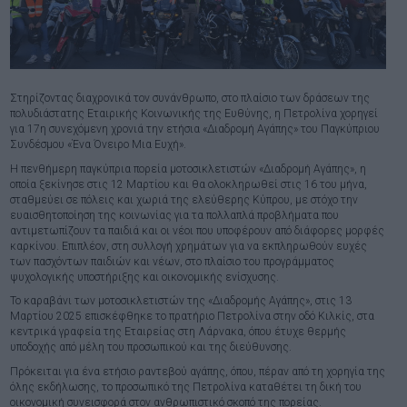
Στηρίζοντας διαχρονικά τον συνάνθρωπο, στο πλαίσιο των δράσεων της
πολυδιάστατης Εταιρικής Κοινωνικής της Ευθύνης, η Πετρολίνα χορηγεί
για 17η συνεχόμενη χρονιά την ετήσια «Διαδρομή Αγάπης» του Παγκύπριου
Συνδέσμου «Ένα Όνειρο Μια Ευχή».
Η πενθήμερη παγκύπρια πορεία μοτοσικλετιστών «Διαδρομή Αγάπης», η
οποία ξεκίνησε στις 12 Μαρτίου και θα ολοκληρωθεί στις 16 του μήνα,
σταθμεύει σε πόλεις και χωριά της ελεύθερης Κύπρου, με στόχο την
ευαισθητοποίηση της κοινωνίας για τα πολλαπλά προβλήματα που
αντιμετωπίζουν τα παιδιά και οι νέοι που υποφέρουν από διάφορες μορφές
καρκίνου. Επιπλέον, στη συλλογή χρημάτων για να εκπληρωθούν ευχές
των πασχόντων παιδιών και νέων, στο πλαίσιο του προγράμματος
ψυχολογικής υποστήριξης και οικονομικής ενίσχυσης.
Το καραβάνι των μοτοσικλετιστών της «Διαδρομής Αγάπης», στις 13
Μαρτίου 2025 επισκέφθηκε το πρατήριο Πετρολίνα στην οδό Κιλκίς, στα
κεντρικά γραφεία της Εταιρείας στη Λάρνακα, όπου έτυχε θερμής
υποδοχής από μέλη του προσωπικού και της διεύθυνσης.
Πρόκειται για ένα ετήσιο ραντεβού αγάπης, όπου, πέραν από τη χορηγία της
όλης εκδήλωσης, το προσωπικό της Πετρολίνα καταθέτει τη δική του
οικονομική συνεισφορά στον ανθρωπιστικό σκοπό της πορείας.