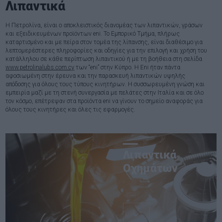
Λιπαντικά
Η Πετρολίνα, είναι ο αποκλειστικός διανομέας των λιπαντικών, γράσων
και εξειδικευμένων προϊόντων eni. Το Εμπορικό Τμήμα, πλήρως
καταρτισμένο και με πείρα στον τομέα της λίπανσης, είναι διαθέσιμο για
λεπτομερέστερες πληροφορίες και οδηγίες για την επιλογή και χρήση του
κατάλληλου σε κάθε περίπτωση λιπαντικού ή με τη βοήθεια στη σελίδα
www.petrolinalubs.com.cy
των “eni” στην Κύπρο. Η Eni ήταν πάντα
αφοσιωμένη στην έρευνα και την παρασκευή λιπαντικών υψηλής
απόδοσης για όλους τους τύπους κινητήρων. Η συσσωρευμένη γνώση και
εμπειρία μαζί με τη στενή συνεργασία με πελάτες στην Ιταλία και σε όλο
τον κόσμο, επέτρεψαν στα προϊόντα eni να γίνουν το σημείο αναφοράς για
όλους τους κινητήρες και όλες τις εφαρμογές.
Λιπαντικά
Οχημάτων