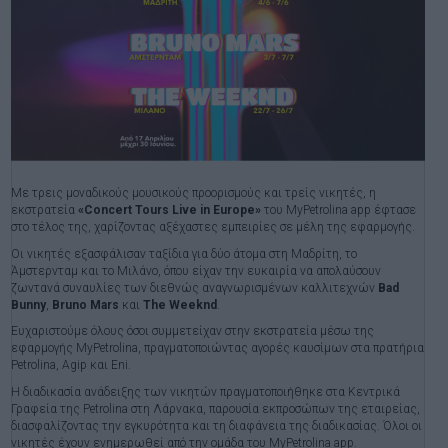
Με τρεις μοναδικούς μουσικούς προορισμούς και τρείς νικητές, η
εκστρατεία
«Concert Tours Live in Europe»
του MyPetrolina app έφτασε
στο τέλος της, χαρίζοντας αξέχαστες εμπειρίες σε μέλη της εφαρμογής.
Οι νικητές εξασφάλισαν ταξίδια για δύο άτομα στη Μαδρίτη, το
Άμστερνταμ και το Μιλάνο, όπου είχαν την ευκαιρία να απολαύσουν
ζωντανά συναυλίες των διεθνώς αναγνωρισμένων καλλιτεχνών
Bad
Bunny
,
Bruno Mars
και
The Weeknd
.
Ευχαριστούμε όλους όσοι συμμετείχαν στην εκστρατεία μέσω της
εφαρμογής MyPetrolina, πραγματοποιώντας αγορές καυσίμων στα πρατήρια
Petrolina, Agip και Eni.
Η διαδικασία ανάδειξης των νικητών πραγματοποιήθηκε στα Κεντρικά
Γραφεία της Petrolina στη Λάρνακα, παρουσία εκπροσώπων της εταιρείας,
διασφαλίζοντας την εγκυρότητα και τη διαφάνεια της διαδικασίας. Όλοι οι
νικητές έχουν ενημερωθεί από την ομάδα του MyPetrolina app.