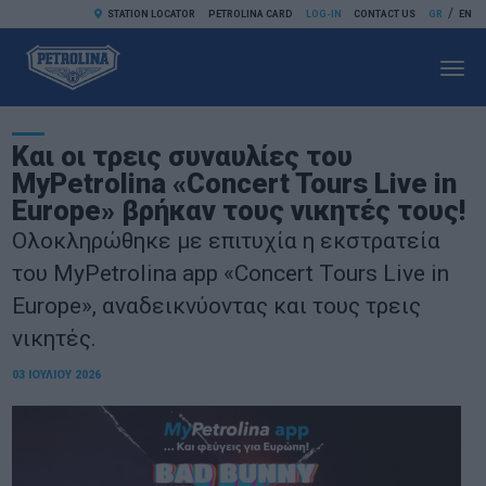
/
STATION LOCATOR
PETROLINA CARD
LOG-IN
CONTACT US
GR
EN
Toggl
navig
Και οι τρεις συναυλίες του
MyPetrolina «Concert Tours Live in
Europe» βρήκαν τους νικητές τους!
Ολοκληρώθηκε με επιτυχία η εκστρατεία
του MyPetrolina app «Concert Tours Live in
Europe», αναδεικνύοντας και τους τρεις
νικητές.
03 ΙΟΥΛΊΟΥ 2026