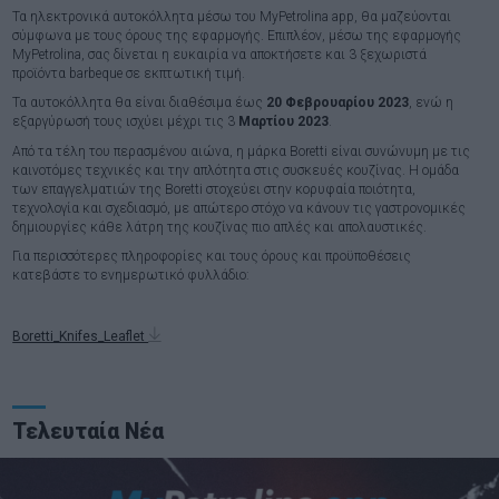
Τα ηλεκτρονικά αυτοκόλλητα μέσω του MyPetrolina app, θα μαζεύονται
σύμφωνα με τους όρους της εφαρμογής. Επιπλέον, μέσω της εφαρμογής
MyPetrolina, σας δίνεται η ευκαιρία να αποκτήσετε και 3 ξεχωριστά
προϊόντα barbeque σε εκπτωτική τιμή.
Τα αυτοκόλλητα θα είναι διαθέσιμα έως
20 Φεβρουαρίου 2023
, ενώ η
εξαργύρωσή τους ισχύει μέχρι τις 3
Μαρτίου 2023
.
Από τα τέλη του περασμένου αιώνα, η μάρκα Boretti είναι συνώνυμη με τις
καινοτόμες τεχνικές και την απλότητα στις συσκευές κουζίνας. Η ομάδα
των επαγγελματιών της Boretti στοχεύει στην κορυφαία ποιότητα,
τεχνολογία και σχεδιασμό, με απώτερο στόχο να κάνουν τις γαστρονομικές
δημιουργίες κάθε λάτρη της κουζίνας πιο απλές και απολαυστικές.
Για περισσότερες πληροφορίες και τους όρους και προϋποθέσεις
κατεβάστε το ενημερωτικό φυλλάδιο:
Boretti_Knifes_Leaflet
Τελευταία Νέα