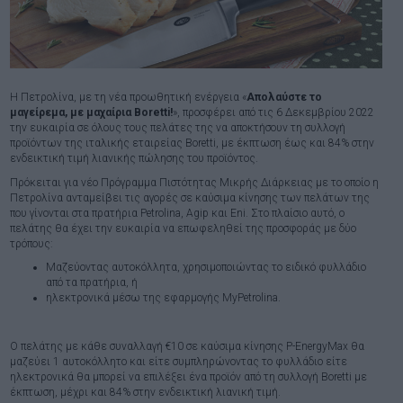
H Πετρολίνα, με τη νέα προωθητική ενέργεια «
Απολαύστε το
μαγείρεμα, με μαχαίρια Boretti!
», προσφέρει από τις 6 Δεκεμβρίου 2022
την ευκαιρία σε όλους τους πελάτες της να αποκτήσουν τη συλλογή
προϊόντων της ιταλικής εταιρείας Boretti, με έκπτωση έως και 84% στην
ενδεικτική τιμή λιανικής πώλησης του προϊόντος.
Πρόκειται για νέο Πρόγραμμα Πιστότητας Μικρής Διάρκειας με το οποίο η
Πετρολίνα ανταμείβει τις αγορές σε καύσιμα κίνησης των πελάτων της
που γίνονται στα πρατήρια Petrolina, Agip και Eni. Στο πλαίσιο αυτό, ο
πελάτης θα έχει την ευκαιρία να επωφεληθεί της προσφοράς με δύο
τρόπους:
Μαζεύοντας αυτοκόλλητα, χρησιμοποιώντας το ειδικό φυλλάδιο
από τα πρατήρια, ή
ηλεκτρονικά μέσω της εφαρμογής MyPetrolina.
Ο πελάτης με κάθε συναλλαγή €10 σε καύσιμα κίνησης P-EnergyMax θα
μαζεύει 1 αυτοκόλλητο και είτε συμπληρώνοντας το φυλλάδιο είτε
ηλεκτρονικά θα μπορεί να επιλέξει ένα προϊόν από τη συλλογή Boretti με
έκπτωση, μέχρι και 84% στην ενδεικτική λιανική τιμή.