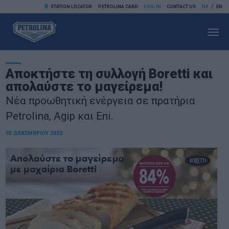
/
STATION LOCATOR
PETROLINA CARD
LOG-IN
CONTACT US
GR
EN
Toggl
navig
Αποκτήστε τη συλλογή Boretti και
απολαύστε το μαγείρεμα!
Νέα προωθητική ενέργεια σε πρατήρια
Petrolina, Agip και Εni.
05 ΔΕΚΕΜΒΡΊΟΥ 2022