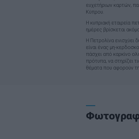
ευχετήριων καρτών, πα
Κύπρου.
Η κυπριακή εταιρεία πε
ημέρες βρίσκεται ακόμ
Η Πετρολίνα ενισχύει 
είναι ένας μη-κερδοσκ
πάσχει από καρκίνο ολ
πρότυπα, να στηρίζει τ
θέματα που αφορούν την
Φωτογραφ