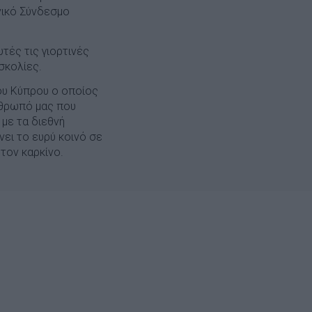
νικό Σύνδεσμο
υτές τις γιορτινές
σκολίες.
ου Κύπρου ο οποίος
νθρωπό μας που
με τα διεθνή
νει το ευρύ κοινό σε
τον καρκίνο.