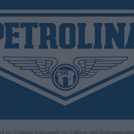
ιο της Εταιρικής Κοινωνικής της Ευθύνης, αντί Χριστουγεννιά