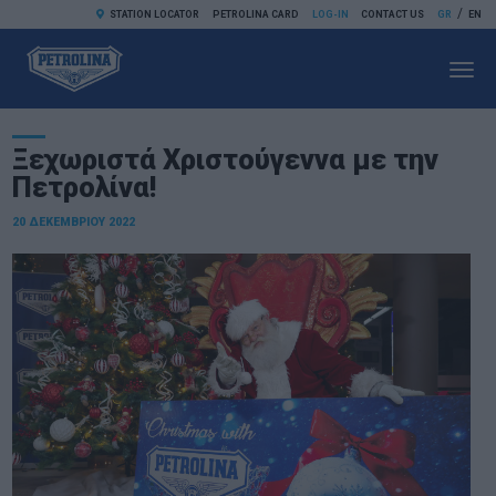
/
STATION LOCATOR
PETROLINA CARD
LOG-IN
CONTACT US
GR
EN
Toggl
navig
Ξεχωριστά Χριστούγεννα με την
Πετρολίνα!
20 ΔΕΚΕΜΒΡΊΟΥ 2022