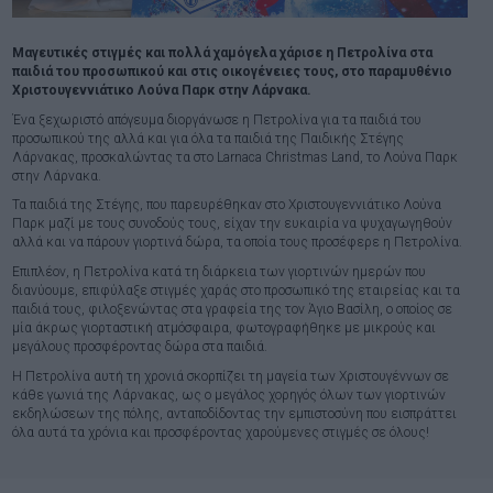
Μαγευτικές στιγμές και πολλά χαμόγελα χάρισε η Πετρολίνα στα
παιδιά του προσωπικού και στις οικογένειες τους, στο παραμυθένιο
Χριστουγεννιάτικο Λούνα Παρκ στην Λάρνακα.
Ένα ξεχωριστό απόγευμα διοργάνωσε η Πετρολίνα για τα παιδιά του
προσωπικού της αλλά και για όλα τα παιδιά της Παιδικής Στέγης
Λάρνακας, προσκαλώντας τα στο Larnaca Christmas Land, το Λούνα Παρκ
στην Λάρνακα.
Τα παιδιά της Στέγης, που παρευρέθηκαν στο Χριστουγεννιάτικο Λούνα
Παρκ μαζί με τους συνοδούς τους, είχαν την ευκαιρία να ψυχαγωγηθούν
αλλά και να πάρουν γιορτινά δώρα, τα οποία τους προσέφερε η Πετρολίνα.
Επιπλέον, η Πετρολίνα κατά τη διάρκεια των γιορτινών ημερών που
διανύουμε, επιφύλαξε στιγμές χαράς στο προσωπικό της εταιρείας και τα
παιδιά τους, φιλοξενώντας στα γραφεία της τον Άγιο Βασίλη, ο οποίος σε
μία άκρως γιορταστική ατμόσφαιρα, φωτογραφήθηκε με μικρούς και
μεγάλους προσφέροντας δώρα στα παιδιά.
Η Πετρολίνα αυτή τη χρονιά σκορπίζει τη μαγεία των Χριστουγέννων σε
κάθε γωνιά της Λάρνακας, ως ο μεγάλος χορηγός όλων των γιορτινών
εκδηλώσεων της πόλης, ανταποδίδοντας την εμπιστοσύνη που εισπράττει
όλα αυτά τα χρόνια και προσφέροντας χαρούμενες στιγμές σε όλους!