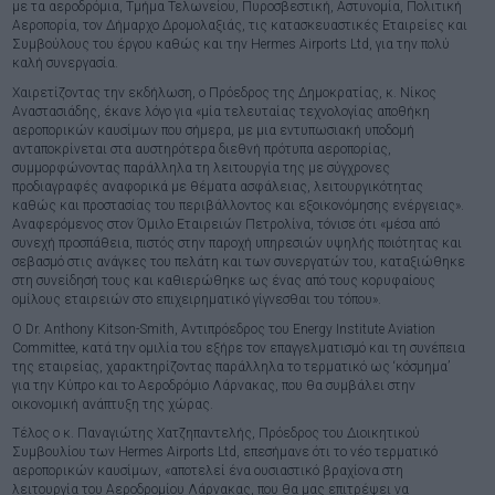
με τα αεροδρόμια, Τμήμα Τελωνείου, Πυροσβεστική, Αστυνομία, Πολιτική
Αεροπορία, τον Δήμαρχο Δρομολαξιάς, τις κατασκευαστικές Εταιρείες και
Συμβούλους του έργου καθώς και την Hermes Airports Ltd, για την πολύ
καλή συνεργασία.
Χαιρετίζοντας την εκδήλωση, ο Πρόεδρος της Δημοκρατίας, κ. Νίκος
Αναστασιάδης, έκανε λόγο για «μία τελευταίας τεχνολογίας αποθήκη
αεροπορικών καυσίμων που σήμερα, με μια εντυπωσιακή υποδομή
ανταποκρίνεται στα αυστηρότερα διεθνή πρότυπα αεροπορίας,
συμμορφώνοντας παράλληλα τη λειτουργία της με σύγχρονες
προδιαγραφές αναφορικά με θέματα ασφάλειας, λειτουργικότητας
καθώς και προστασίας του περιβάλλοντος και εξοικονόμησης ενέργειας».
Αναφερόμενος στον Όμιλο Εταιρειών Πετρολίνα, τόνισε ότι «μέσα από
συνεχή προσπάθεια, πιστός στην παροχή υπηρεσιών υψηλής ποιότητας και
σεβασμό στις ανάγκες του πελάτη και των συνεργατών του, καταξιώθηκε
στη συνείδησή τους και καθιερώθηκε ως ένας από τους κορυφαίους
ομίλους εταιρειών στο επιχειρηματικό γίγνεσθαι του τόπου».
O Dr. Anthony Kitson-Smith, Αντιπρόεδρος του Energy Institute Aviation
Committee, κατά την ομιλία του εξήρε τον επαγγελματισμό και τη συνέπεια
της εταιρείας, χαρακτηρίζοντας παράλληλα το τερματικό ως ‘κόσμημα’
για την Κύπρο και το Αεροδρόμιο Λάρνακας, που θα συμβάλει στην
οικονομική ανάπτυξη της χώρας.
Τέλος ο κ. Παναγιώτης Χατζηπαντελής, Πρόεδρος του Διοικητικού
Συμβουλίου των Hermes Airports Ltd, επεσήμανε ότι το νέο τερματικό
αεροπορικών καυσίμων, «αποτελεί ένα ουσιαστικό βραχίονα στη
λειτουργία του Αεροδρομίου Λάρνακας, που θα μας επιτρέψει να