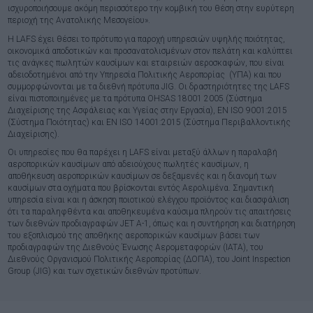
ισχυροποιήσουμε ακόμη περισσότερο την κομβική του θέση στην ευρύτερη
περιοχή της Ανατολικής Μεσογείου».
Η LAFS έχει θέσει το πρότυπο για παροχή υπηρεσιών υψηλής ποιότητας,
οικονομικά αποδοτικών και προσανατολισμένων στον πελάτη και καλύπτει
τις ανάγκες πωλητών καυσίμων και εταιρειών αεροσκαφών, που είναι
αδειοδοτημένοι από την Υπηρεσία Πολιτικής Αεροπορίας (ΥΠΑ) και που
συμμορφώνονται με τα διεθνή πρότυπα JIG. Οι δραστηριότητες της LAFS
είναι πιστοποιημένες με τα πρότυπα OHSAS 18001 2005 (Σύστημα
Διαχείρισης της Ασφάλειας και Υγείας στην Εργασία), EN ISO 9001:2015
(Σύστημα Ποιότητας) και EN ISO 14001:2015 (Σύστημα Περιβαλλοντικής
Διαχείρισης).
Οι υπηρεσίες που θα παρέχει η LAFS είναι μεταξύ άλλων η παραλαβή
αεροπορικών καυσίμων από αδειούχους πωλητές καυσίμων, η
αποθήκευση αεροπορικών καυσίμων σε δεξαμενές και η διανομή των
καυσίμων στα οχήματα που βρίσκονται εντός Αερολιμένα. Σημαντική
υπηρεσία είναι και η άσκηση ποιοτικού ελέγχου προϊόντος και διασφάλιση
ότι τα παραληφθέντα και αποθηκευμένα καύσιμα πληρούν τις απαιτήσεις
των διεθνών προδιαγραφών JET A-1, όπως και η συντήρηση και διατήρηση
του εξοπλισμού της αποθήκης αεροπορικών καυσίμων βάσει των
προδιαγραφών της Διεθνούς Ένωσης Αερομεταφορών (IATA), του
Διεθνούς Οργανισμού Πολιτικής Αεροπορίας (ΔΟΠΑ), του Joint Inspection
Group (JIG) και των σχετικών διεθνών προτύπων.