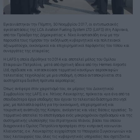
Εγκαινιάστηκαν την Πέμπτη, 30 Νοεμβρίου 2017, οι εντυπωσιακές
εγκαταστάσεις της LCA Aviation Fueling System LTD (LAFS) στη Λάρνακα,
από τον Πρόεδρο της Δημοκρατίας κ. Νίκο Αναστασιάδη ενώ με την
παρουσία τους τίμησαν την εκδήλωση κυβερνητικοί και πολιτειακοί
αξιωματούχοι, οικονομικοί και επιχειρηματικοί παράγοντες του τόπου και
συνεργάτες της εταιρείας.
Η LAFS η οποία ιδρύθηκε το 2014 και αποτελεί μέλος του Ομίλου
Εταιρειών Πετρολίνα, μετά από σχετική άδεια από την Hermes Airports
Ltd, σχεδίασε και κατασκεύασε τερματικό καυσίμων αεροσκαφών
τελευταίας τεχνολογίας με μια υποδομή, η οποία ανταποκρίνεται στα
αυστηρότερα διεθνή πρότυπα αεροπορίας.
Όπως ανέφερε στον χαιρετισμό του, εκ μέρους του Διοικητικού
Συμβουλίου της LAFS, ο κ. Ντίνος Λευκαρίτης, πρόκειται «για ένα από τα
σπουδαιότερα έργα υποδομής που έγιναν το τελευταίο διάστημα στο νησί
μας, με πολλαπλά οφέλη για την οικονομική, επιχειρηματική και
τουριστική ανάπτυξη της Κύπρου, ανοίγοντας και νέες θέσεις εργασίας. Το
τερματικό αποτελεί το επιστέγασμα ενός μακροχρόνιου σχεδιασμού και της
συστηματικής υλοποίησης του στρατηγικού πλάνου, βάσει του οποίου
διαχρονικά ο Όμιλος Πετρολίνα προσφέρει στην κυπριακή κοινωνία».
Κλείνοντας, ο κ. Λευκαρίτης ευχαρίστησε το Υπουργείο Συγκοινωνιών και
τους λειτουργούς του, όλες τις κυβερνητικές υπηρεσίες που σχετίζονται