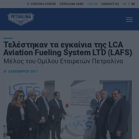
/
STATION LOCATOR
PETROLINA CARD
LOG-IN
CONTACT US
GR
EN
Toggl
navig
Τελέστηκαν τα εγκαίνια της LCA
Aviation Fueling System LTD (LAFS)
Μέλος του Ομίλου Εταιρειών Πετρολίνα
01 ΔΕΚΕΜΒΡΊΟΥ 2017