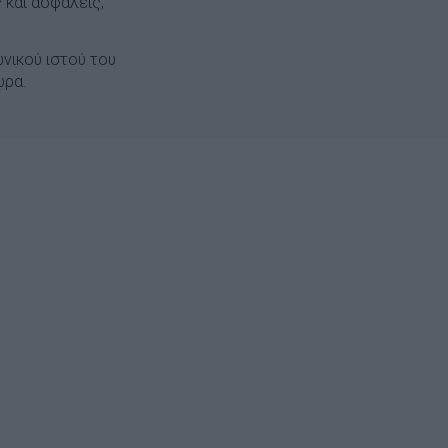
 και ασφαλείς,
νικού ιστού του
τώρα.