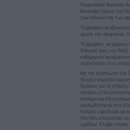
Responsible Business Aw
Boussias Cyprus, την Π
των ειδικών και των α
Τα βραβεία αναδεικνύου
αρχές της αειφορίας, τ
Το βραβείο εκ μέρους τ
δήλωσε πως «το ‘Μαζί κ
καθημερινή πραγματικότ
αναπτύσσει στον επιχε
Με την εξάπλωση του C
δυνατό περισσότερους 
δράσεις για τη στήριξη
πλαίσιο, η Πετρολίνα έ
καύσιμα και επιχορηγώ
εγκλωβίστηκαν στο εξω
Κύπρου, εφοδίασε με κα
που δεν μπορούσαν να 
ομάδων. Έλαβε επίσης α