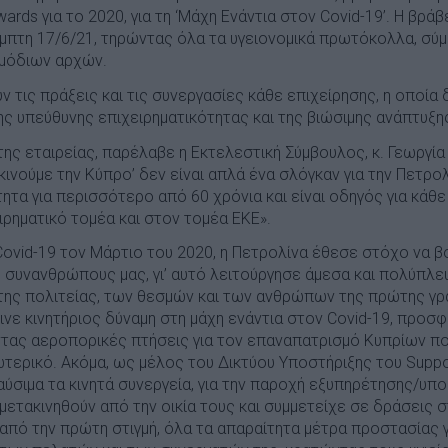
ards για το 2020, για τη ‘Μάχη Ενάντια στον Covid-19’. H βρά
έμπτη 17/6/21, τηρώντας όλα τα υγειονομικά πρωτόκολλα, σύμ
ρμόδιων αρχών.
ν τις πράξεις και τις συνεργασίες κάθε επιχείρησης, η οποία 
ης υπεύθυνης επιχειρηματικότητας και της βιώσιμης ανάπτυξη
ης εταιρείας, παρέλαβε η Εκτελεστική Σύμβουλος, κ. Γεωργία 
ινούμε την Κύπρο’ δεν είναι απλά ένα σλόγκαν για την Πετρο
ητα για περισσότερο από 60 χρόνια και είναι οδηγός για κάθε
ιρηματικό τομέα και στον τομέα ΕΚΕ».
ovid-19 τον Μάρτιο του 2020, η Πετρολίνα έθεσε στόχο να β
συνανθρώπους μας, γι’ αυτό λειτούργησε άμεσα και πολύπλ
 της πολιτείας, των θεσμών και των ανθρώπων της πρώτης γρα
γινε κινητήριος δύναμη στη μάχη ενάντια στον Covid-19, προ
ντας αεροπορικές πτήσεις για τον επαναπατρισμό Κυπρίων π
τερικό. Ακόμα, ως μέλος του Δικτύου Υποστήριξης του Supp
ύσιμα τα κινητά συνεργεία, για την παροχή εξυπηρέτησης/υπο
μετακινηθούν από την οικία τους και συμμετείχε σε δράσεις
πό την πρώτη στιγμή, όλα τα απαραίτητα μέτρα προστασίας γι