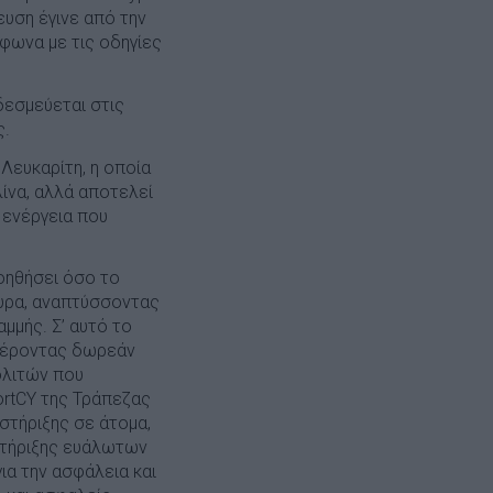
βευση έγινε από την
φωνα με τις οδηγίες
δεσμεύεται στις
ς.
Λευκαρίτη, η οποία
λίνα, αλλά αποτελεί
 ενέργεια που
οηθήσει όσο το
ευρα, αναπτύσσοντας
μμής. Σ’ αυτό το
σφέροντας δωρεάν
ολιτών που
ortCY της Τράπεζας
στήριξης σε άτομα,
 στήριξης ευάλωτων
α την ασφάλεια και