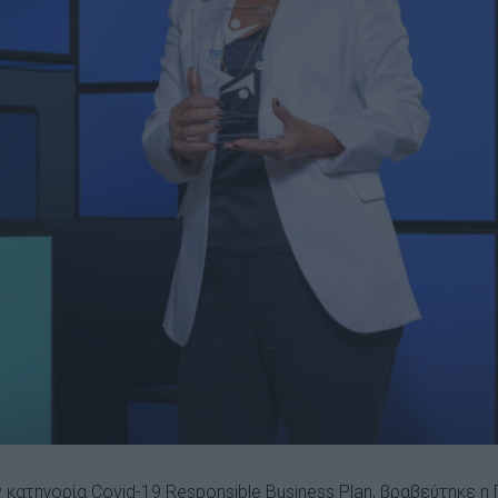
ν κατηγορία Covid-19 Responsible Business Plan, βραβεύτηκε η