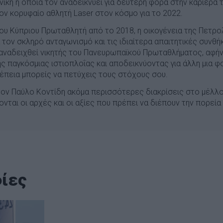
, νίκη η οποία τον αναδεικνύει για δεύτερη φορά στην καριέρ
ον κορυφαίο αθλητή Laser στον κόσμο για το 2022.
ου Κύπριου Πρωταθλητή από το 2018, η οικογένεια της Πετρο
τον σκληρό ανταγωνισμό και τις ιδιαίτερα απαιτητικές συνθή
αναδειχθεί νικητής του Πανευρωπαϊκού Πρωταθλήματος, αφή
ς παγκόσμιας ιστιοπλοΐας και αποδεικνύοντας για άλλη μια φ
νέπεια μπορείς να πετύχεις τους στόχους σου.
τον Παύλο Κοντίδη ακόμα περισσότερες διακρίσεις στο μέλλο
νται οι αρχές και οι αξίες που πρέπει να διέπουν την πορεία
ίες