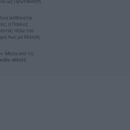
α του ως Πρωταθλητή
λίνα αισθάνεται
κες, ο Παύλος
νοντας πίσω του
ορά πως με θέληση,
ν. Μέσα από τις
 κάθε αθλητή.