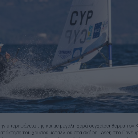
ην υπερηφάνεια της και με μεγάλη χαρά συγχαίρει θερμά τον 
 κατάκτηση του χρυσού μεταλλίου στα σκάφη Laser, στο Παν