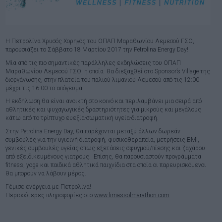
H Πετρολίνα Χρυσός Χορηγός του ΟΠΑΠ Μαραθωνίου Λεμεσού ΓΣΟ,
παρουσιάζει το Σάββατο 18 Μαρτίου 2017 την Petrolina Energy Day!
Μία από τις πιο σημαντικές παράλληλες εκδηλώσεις του ΟΠΑΠ
Μαραθωνίου Λεμεσού ΓΣΟ, η οποία θα διεξαχθεί στο Sponsor’s Village της
διοργάνωσης, στην πλατεία του παλιού λιμανιού Λεμεσού από τις 12:00
μέχρι τις 16:00 το απόγευμα.
Η εκδήλωση θα είναι ανοικτή στο κοινό και περιλαμβάνει μια σειρά από
αθλητικές και ψυχαγωγικές δραστηριότητες για μικρούς και μεγάλους
κάτω από το τρίπτυχο ευεξία-σωματική υγεία-διατροφή.
Στην Petrolina Energy Day, θα παρέχονται μεταξύ άλλων δωρεάν
συμβουλές για την υγιεινή διατροφή, φυσικοθεραπεία, μετρήσεις BMI,
γενικές συμβουλές υγείας όπως εξετάσεις σφυγμού/πίεσης και ζαχάρου
από εξειδικευμένους γιατρούς. Επίσης, θα παρουσιαστούν προγράμματα
fitness, yoga και παιδικά αθλητικά παιχνίδια στα οποία οι παρευρισκόμενοι
θα μπορούν να λάβουν μέρος.
Γέμισε ενέργεια με Πετρολίνα!
Περισσότερες πληροφορίες στο
www.limassolmarathon.com