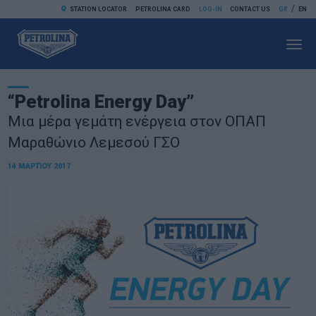
/
STATION LOCATOR
PETROLINA CARD
LOG-IN
CONTACT US
GR
EN
Toggl
navig
“Petrolina Energy Day”
Μια μέρα γεμάτη ενέργεια στον ΟΠΑΠ
Μαραθώνιο Λεμεσού ΓΣΟ
14 ΜΑΡΤΊΟΥ 2017