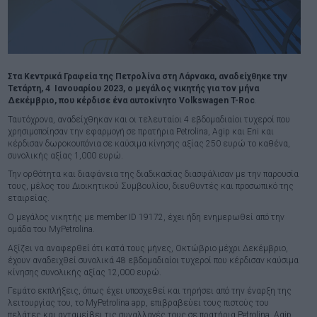
Στα Κεντρικά Γραφεία της Πετρολίνα στη Λάρνακα, αναδείχθηκε την
Τετάρτη, 4 Ιανουαρίου 2023, ο μεγάλος νικητής για τον μήνα
Δεκέμβριο, που κέρδισε
ένα αυτοκίνητο Volkswagen T-Roc
.
Ταυτόχρονα, αναδείχθηκαν και οι τελευταίοι 4 εβδομαδιαίοι τυχεροί που
χρησιμοποίησαν την εφαρμογή σε πρατήρια Petrolina, Agip και Eni και
κέρδισαν δωροκουπόνια σε καύσιμα κίνησης αξίας 250 ευρώ το καθένα,
συνολικής αξίας 1,000 ευρώ.
Την ορθότητα και διαφάνεια της διαδικασίας διασφάλισαν με την παρουσία
τους, μέλος του Διοικητικού Συμβουλίου, διευθυντές και προσωπικό της
εταιρείας.
Ο μεγάλος νικητής με member ID 19172, έχει ήδη ενημερωθεί από την
ομάδα του MyPetrolina.
Αξίζει να αναφερθεί ότι κατά τους μήνες, Οκτώβριο μέχρι Δεκέμβριο,
έχουν αναδειχθεί συνολικά 48 εβδομαδιαίοι τυχεροί που κέρδισαν καύσιμα
κίνησης συνολικής αξίας 12,000 ευρώ.
Γεμάτο εκπλήξεις, όπως έχει υποσχεθεί και τηρήσει από την έναρξη της
λειτουργίας του, το MyPetrolina app, επιβραβεύει τους πιστούς του
πελάτες και ανταμείβει τις συναλλαγές τους σε πρατήρια Petrolina, Agip