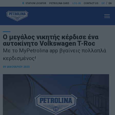
/
STATION LOCATOR
PETROLINA CARD
LOG-IN
CONTACT US
GR
EN
Toggl
navig
Ο μεγάλος νικητής κέρδισε ένα
αυτοκίνητο Volkswagen T-Roc
Με το MyPetrolina app βγαίνεις πολλαπλά
κερδισμένος!
09 ΙΑΝΟΥΑΡΊΟΥ 2023