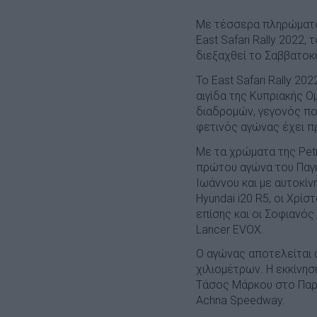
Με τέσσερα πληρώματα 
East Safari Rally 2022
διεξαχθεί το Σαββατοκ
Το East Safari Rally 2
αιγίδα της Κυπριακής Ο
διαδρομών, γεγονός πο
φετινός αγώνας έχει 
Με τα χρώματα της Pet
πρώτου αγώνα του Παγκ
Ιωάννου και με αυτοκίν
Hyundai i20 R5, οι Χρ
επίσης και οι Σοφιανός
Lancer EVOX.
Ο αγώνας αποτελείται 
χιλιομέτρων. Η εκκίνη
Τάσος Μάρκου στο Παραλ
Achna Speedway.