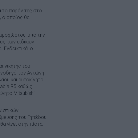
ά το παρόν της στο
, ο οποίος θα
Αμμοχώστου, υπό την
τες των ειδικών
 Ενδεικτικά, ο
ι νικητής του
υνοδηγό τον Αντώνη
λάου και αυτοκίνητο
Fabia R5 καθώς
ίνητο Mitsubishi
νιστικών
άθμευσης του Γηπέδου
α γίνει στην πίστα