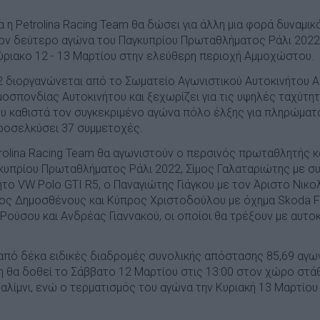
η Petrolina Racing Team θα δώσει για άλλη μια φορά δυναμικ
, τον δεύτερο αγώνα του Παγκυπρίου Πρωταθλήματος Ράλι 2022
ύριακο 12 - 13 Μαρτίου στην ελεύθερη περιοχή Αμμοχώστου.
022 διοργανώνεται από το Σωματείο Αγωνιστικού Αυτοκινήτου 
μοσπονδίας Αυτοκινήτου και ξεχωρίζει για τις υψηλές ταχύτη
υ καθιστά τον συγκεκριμένο αγώνα πόλο έλξης για πληρώματα.
προσελκύσει 37 συμμετοχές.
rolina Racing Team θα αγωνιστούν ο περσινός πρωταθλητής κα
υπρίου Πρωταθλήματος Ράλι 2022, Σίμος Γαλαταριώτης με σ
ητο VW Polo GTI R5, ο Παναγιώτης Γιάγκου με τον Άριστο Νικο
ίστος Δημοσθένους και Κύπρος Χριστοδούλου με όχημα Skoda 
 Ρούσου και Ανδρέας Γιαννακού, οι οποίοι θα τρέξουν με αυτοκ
από δέκα ειδικές διαδρομές συνολικής απόστασης 85,69 αγω
ση θα δοθεί το Σάββατο 12 Μαρτίου στις 13:00 στον χώρο στ
ίμνι, ενώ ο τερματισμός του αγώνα την Κυριακή 13 Μαρτίου θ