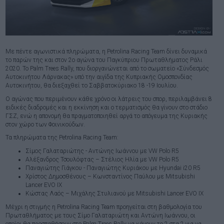
Με πέντε αγωνιστικά πληρώματα, η Petrolina Racing Team δίνει δυναμικά
το παρών της και στον 2ο αγώνα του Παγκύπριου Πρωταθλήματος Ράλι
2020. Το Palm Trees Rally, που διοργανώνεται από το σωματείο «Σύνδεσμός
Αυτοκινήτου Λάρνακας» υπό την αιγίδα της Κυπριακής Ομοσπονδίας
Αυτοκινήτου, θα διεξαχθεί το Σαββατοκύριακο 18 -19 Ιουλίου.
Ο αγώνας που περιμένουν κάθε χρόνο οι λάτρεις του σπορ, περιλαμβάνει 8
ειδικές διαδρομές και η εκκίνηση και ο τερματισμός θα γίνουν στο στάδιο
ΓΣΖ, ενώ η απονομή θα πραγματοποιηθεί αργά το απόγευμα της Κυριακής
στον χώρο των Φοινικούδων.
Τα πληρώματα της Petrolina Racing Team:
Σίμος Γαλαταριώτης - Αντώνης Ιωάννου με VW Polo R5
Αλέξανδρος Τσουλόφτας – Στέλιος Ηλία με VW Polo R5
Παναγιώτης Γιάγκου - Παναγιώτης Κυριάκου με Hyundai i20 R5
Χρίστος Δημοσθένους – Κωνσταντίνος Παύλου με Mitsubishi
Lancer EVO IX
Κώστας Λαός – Μιχάλης Στυλιανού με Mitsubishi Lancer EVO IX
Μέχρι η στιγμής η Petrolina Racing Team προηγείται στη βαθμολογία του
Πρωταθλήματος με τους Σίμο Γαλαταριώτη και Αντώνη Ιωάννου, οι
οποίοι θα προσπαθήσουν στο Palm Trees Rally να κάνουν το 2 στα 2 για να