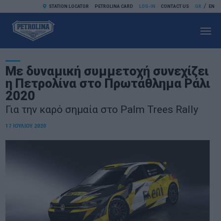
/
STATION LOCATOR
PETROLINA CARD
LOG-IN
CONTACT US
GR
EN
Toggl
navig
Με δυναμική συμμετοχή συνεχίζει
η Πετρολίνα στο Πρωτάθλημα Ράλι
2020
Για την καρό σημαία στο Palm Trees Rally
17 ΙΟΥΛΊΟΥ 2020