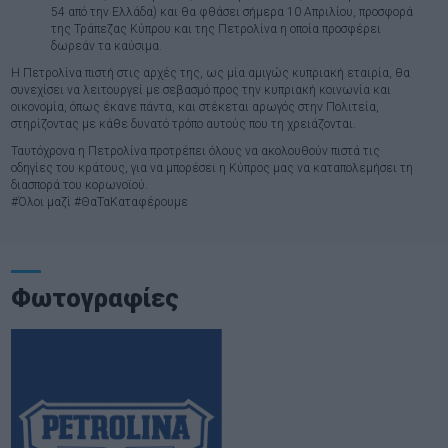
54 από την Ελλάδα) και θα φθάσει σήμερα 10 Απριλίου, προσφορά
της Τράπεζας Κύπρου και της Πετρολίνα η οποία προσφέρει
δωρεάν τα καύσιμα.
Η Πετρολίνα πιστή στις αρχές της, ως μία αμιγώς κυπριακή εταιρία, θα
συνεχίσει να λειτουργεί με σεβασμό προς την κυπριακή κοινωνία και
οικονομία, όπως έκανε πάντα, και στέκεται αρωγός στην Πολιτεία,
στηρίζοντας με κάθε δυνατό τρόπο αυτούς που τη χρειάζονται.
Ταυτόχρονα η Πετρολίνα προτρέπει όλους να ακολουθούν πιστά τις
οδηγίες του κράτους, για να μπορέσει η Κύπρος μας να καταπολεμήσει τη
διασπορά του κορωνοϊού.
#Όλοι μαζί #ΘαΤαΚαταφέρουμε
Φωτογραφίες