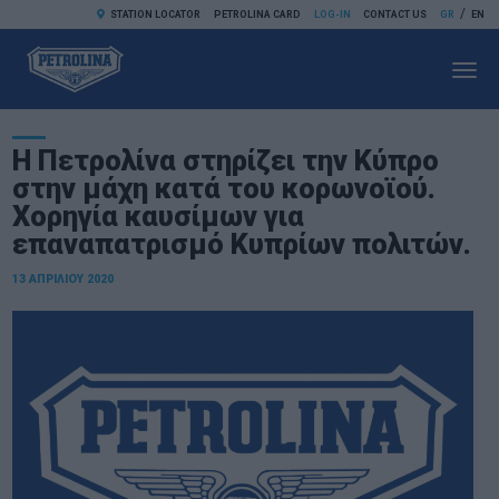
/
STATION LOCATOR
PETROLINA CARD
LOG-IN
CONTACT US
GR
EN
Toggl
navig
H Πετρολίνα στηρίζει την Κύπρο
στην μάχη κατά του κορωνοϊού.
Χορηγία καυσίμων για
επαναπατρισμό Κυπρίων πολιτών.
13 ΑΠΡΙΛΊΟΥ 2020