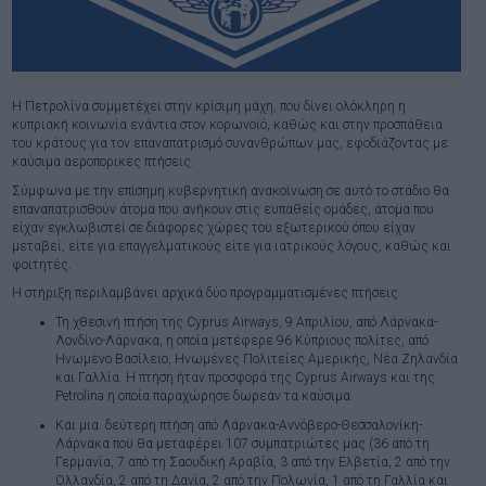
Η Πετρολίνα συμμετέχει στην κρίσιμη μάχη, που δίνει ολόκληρη η
κυπριακή κοινωνία ενάντια στον κορωνοϊό, καθώς και στην προσπάθεια
του κράτους για τον επαναπατρισμό συνανθρώπων μας, εφοδιάζοντας με
καύσιμα αεροπορικές πτήσεις.
Σύμφωνα με την επίσημη κυβερνητική ανακοίνωση σε αυτό το στάδιο θα
επαναπατρισθούν άτομα που ανήκουν στις ευπαθείς ομάδες, άτομα που
είχαν εγκλωβιστεί σε διάφορες χώρες του εξωτερικού όπου είχαν
μεταβεί, είτε για επαγγελματικούς είτε για ιατρικούς λόγους, καθώς και
φοιτητές.
Η στήριξη περιλαμβάνει αρχικά δύο προγραμματισμένες πτήσεις:
Τη χθεσινή πτήση της Cyprus Airways, 9 Απριλίου, από Λάρνακα-
Λονδίνο-Λάρνακα, η οποία μετέφερε 96 Κύπριους πολίτες, από
Ηνωμένο Βασίλειο, Ηνωμένες Πολιτείες Αμερικής, Νέα Ζηλανδία
και Γαλλία. Η πτήση ήταν προσφορά της Cyprus Airways και της
Petrolina η οποία παραχώρησε δωρεάν τα καύσιμα
Και μια δεύτερη πτήση από Λάρνακα-Αννόβερο-Θεσσαλονίκη-
Λάρνακα που θα μεταφέρει 107 συμπατριώτες μας (36 από τη
Γερμανία, 7 από τη Σαουδική Αραβία, 3 από την Ελβετία, 2 από την
Ολλανδία, 2 από τη Δανία, 2 από την Πολωνία, 1 από τη Γαλλία και