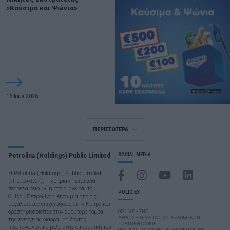
«Καύσιμα και Ψώνια»
16 Ιουν 2026
ΠΕΡΙΣΣΟΤΕΡΑ
Petrolina (Holdings) Public Limited
SOCIAL MEDIA
Η Petrolina (Holdings) Public Limited
(«Πετρολίνα»), η κυπριακή εταιρεία
πετρελαιοειδών, η οποία ηγείται του
POLICIES
Ομίλου Πετρολίνα
*, είναι μία από τις
μεγαλύτερες επιχειρήσεις στην Κύπρο και
δραστηριοποιείται στον ευρύτερο τομέα
ΌΡΟΙ ΧΡΉΣΗΣ
ΔΗΛΩΣΗ ΠΡΟΣΤΑΣΙΑΣ ΔΕΔΟΜΕΝΩΝ
της ενέργειας διαδραματίζοντας
ΠΟΛΙΤΙΚΗ COOKIE
πρωταγωνιστικό ρόλο στην οικονομική και
ΟΡΟΙ ΚΑΙ ΠΡΟΥΠΟΘΕΣΕΙΣ MYPETROLINA