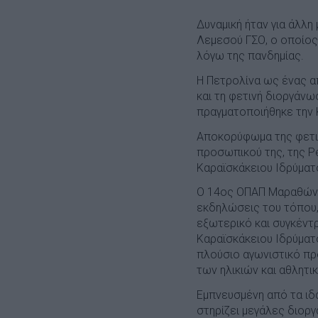
Δυναμική ήταν για άλλ
Λεμεσού ΓΣΟ, ο οποίος
λόγω της πανδημίας.
Η Πετρολίνα ως ένας α
και τη φετινή διοργάνω
πραγματοποιήθηκε την 
Αποκορύφωμα της φετιν
προσωπικού της, της Pe
Καραϊσκάκειου Ιδρύματ
Ο 14ος ΟΠΑΠ Μαραθώνιο
εκδηλώσεις του τόπου,
εξωτερικό και συγκέντ
Καραϊσκάκειου Ιδρύματ
πλούσιο αγωνιστικό πρ
των ηλικιών και αθλητ
Εμπνευσμένη από τα ιδα
στηρίζει μεγάλες διοργ