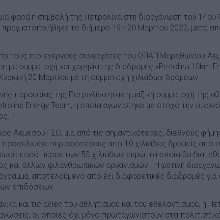
η μια φορά η συμβολή της Πετρολίνα στη διοργάνωση του 14ο
 πραγματοποιήθηκε το διήμερο 19 - 20 Μαρτίου 2022, μετά απ
πό τους πιο ενεργούς συνεργάτες του ΟΠΑΠ Μαραθωνίου Λεμ
ση με συμμετοχή και χορηγία της διαδρομής «Petrolina 10km Εn
Κυριακή 20 Μαρτίου με τη συμμετοχή χιλιάδων δρομέων.
ής παρουσίας της Πετρολίνα ήταν η μαζική συμμετοχή της αθ
trolina Energy Team, η οποία αγωνίστηκε με στόχο την οικονο
ος.
ς Λεμεσού ΓΣΟ, μια από τις σημαντικότερες, διεθνούς φήμη
 προσέλκυσε περισσότερους από 10 χιλιάδες δρομείς από τη
ρωσε ποσό πέραν των 50 χιλιάδων ευρώ, τα οποία θα διατεθού
ος και άλλων φιλανθρωπικών οργανισμών. Η φετινή διοργάν
όγραμμα, αποτελούμενο από έξι διαφορετικές διαδρομές γι
ικών επιδόσεων.
νικά και τις αξίες του αθλητισμού και του εθελοντισμού, η Π
ανώσεις, οι οποίες όχι μόνο πρωταγωνιστούν στα πολιτιστικά