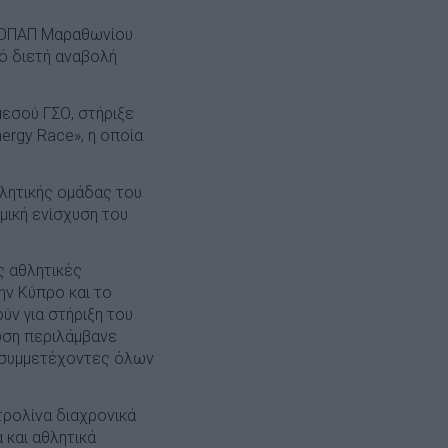
υ ΟΠΑΠ Μαραθωνίου
ό διετή αναβολή
εσού ΓΣΟ, στήριξε
ergy Race», η οποία
λητικής ομάδας του
μική ενίσχυση του
ς αθλητικές
ν Κύπρο και το
ν για στήριξη του
ωση περιλάμβανε
α συμμετέχοντες όλων
ετρολίνα διαχρονικά
 και αθλητικά