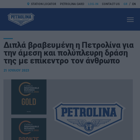
/
STATION LOCATOR
PETROLINA CARD
LOG-IN
CONTACT US
GR
EN
Toggl
navig
Διπλά βραβευμένη η Πετρολίνα για
την άμεση και πολύπλευρη δράση
της με επίκεντρο τον άνθρωπο
21 ΙΟΥΛΊΟΥ 2023