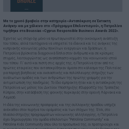
Με το χρυσό βραβείο στην κατηγορία «Ανταπόκριση σε Έκτακτη
Ανάγκη» και με χάλκινο στο «Πρόγραμμα Εθελοντισμού», η Πετρολίνα
τιμήθηκε στα Boussias «Cyprus Responsible Business Awards 2022».
Έχοντας ως στόχο όχι μόνο να πρωταγωνιστεί στην οικονομική ανάπτυξη
του τόπου, αλλά ταυτόχρονα να υπηρετεί τα ιδανικά και τις ανάγκες της
κυπριακής κοινωνίας μέσω ποικίλων ενεργειών και δράσεων, η
Πετρολίνα βρίσκεται διαχρονικά δίπλα στον άνθρωπο και σε κρίσιμες
στιγμές, λειτουργώντας ως αναπόσπαστο κομμάτι του κοινωνικού ιστού
του τόπου. Γι’ αυτό και πιστή στις αρχές της, η Πετρολίνα ήταν από τις
πρώτες εταιρείες που ανταποκρίθηκαν άμεσα στο κάλεσμα της Πολιτείας
για παροχή βοήθειας και ουσιαστικής και πολύπλευρης στήριξης των
ευάλωτων ομάδες και των ανθρώπων της πρώτης γραμμής για την
αντιμετώπιση της πανδημίας. Το ίδιο έμπρακτη ήταν και η ανταπόκριση της
Πετρολίνα ως μέλος του Δικτύου Υποστήριξης #SupportCy της Τράπεζας
Κύπρου, στην κατάσβεση της φονικής πυρκαγιάς στην ορεινή Λάρνακα και
Λεμεσό.
H ιδέα της κοινωνικής προσφοράς και της συλλογικής προόδου υπήρξε
ανέκαθεν στον πυρήνα του οράματος και των στόχων της. Έτσι, στο
πλαίσιο στήριξης προγραμμάτων κοινωνικής αλληλεγγύης, η Πετρολίνα
έχει δημιουργήσει την ομάδα εθελοντών "Petrolina Community" και
Petrolina Kids Community όπου όλο το προσωπικό της, οι πρατηριούχοι και