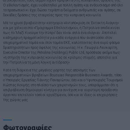
οι οικογένειές τους συμμετέχουν έμπρακτα στις κοινωνικές δράσεις της.
Ο εθελοντισμός, έχει υιοθετηθεί με πολλή αγάπη και ενθουσιασμό από όλο
το προσωπικό κι έχει δώσει τεράστια δείγματα ανθρωπιάς και αγάπης, σε
δεκάδες δράσεις της εταιρείας προς την κυπριακή κοινωνία.
Με το χρυσό βραβείο στην κατηγορία «Ανταπόκριση σε Έκτακτη Ανάγκη»
και με χάλκινο στο «Πρόγραμμα Εθελοντισμού», η Πετρολίνα αποδεικνύει
πως το ‘Μαζί Κινούμε την Κύπρο’ δεν είναι απλά ένα σλόγκαν. Αποτελεί
καθημερινή πραγματικότητα για κάθε ενέργεια που αναπτύσσει στον
επιχειρηματικό τομέα και στον τομέα ΕΚΕ, καλύπτοντας ένα ευρύ φάσμα
δραστηριοτήτων προς όφελος της κοινωνίας. Η κ. Γεωργία Λευκαρίτη,
Εxecutive Director της Petrolina (Holdings) Public Ltd, πρόσθεσε ακόμα πως
«η στήριξη της κυπριακής κοινωνίας σε κρίσιμες στιγμές, αποτελεί για
την Πετρολίνα τη μόνη λογική αντίδραση».
Κατά τη διάρκεια της μεγάλης γιορτής της απονομής των
επιχειρηματικών βραβείων Boussias Responsible Business Awards, τόσο
ο Υπουργός Εργασίας Γιάννης Παναγιώτου, όσο και ο Yφυπουργός Tουρισμού
Κώστας Κουμής, στο πλαίσιο των χαιρετισμών τους, υπογράμμισαν ότι η
επιβράβευση δημιουργεί κίνητρα για συνέχιση και ευρύτερη πρόοδο στο
έργο που επιτελούν τόσο οι εργαζόμενοι, όσο και οι ίδιες οι επιχειρήσεις
της χώρας μας.
Φωτογραφίες