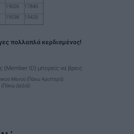
8
19026
17840
0
19538
19420
γες πολλαπλά κερδισμένος!
 (Member ID) μπορείς να βρεις:
ρικού Μενού (Πάνω Αριστερά)
 (Πάνω Δεξιά)