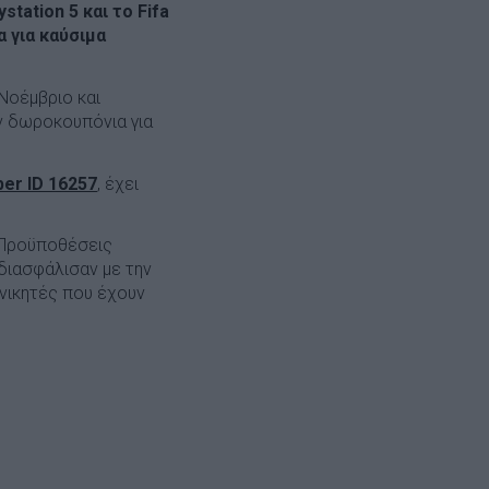
tation 5 και το Fifa
 για καύσιμα
 Νοέμβριο και
ν δωροκουπόνια για
er ID 16257
, έχει
 Προϋποθέσεις
διασφάλισαν με την
 νικητές που έχουν