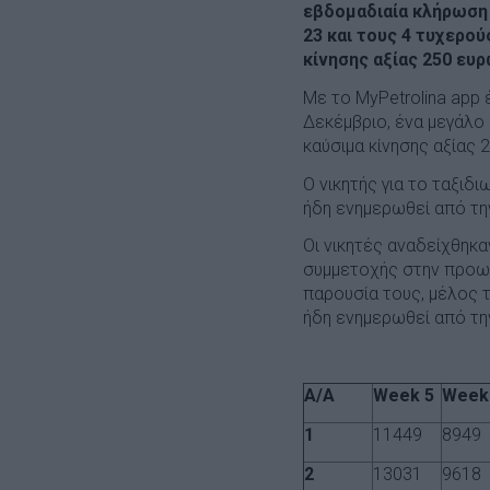
εβδομαδιαία κλήρωση π
23 και τους 4 τυχερού
κίνησης αξίας 250 ευρ
Με το MyPetrolina app 
Δεκέμβριο, ένα μεγάλο
καύσιμα κίνησης αξίας 
Ο νικητής για το ταξιδ
ήδη ενημερωθεί από την
Οι νικητές αναδείχθηκ
συμμετοχής στην προωθη
παρουσία τους, μέλος τ
ήδη ενημερωθεί από την
A/A
Week 5
Week
1
11449
8949
2
13031
9618