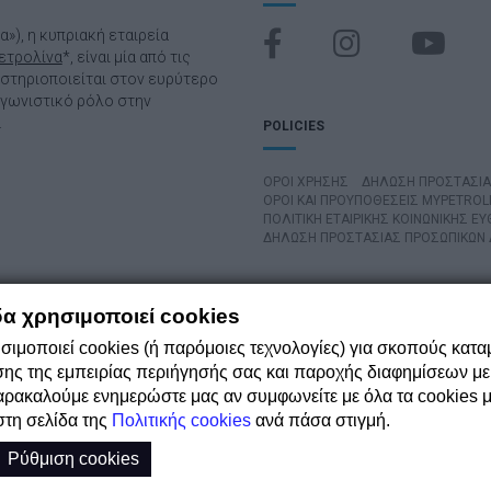
να»), η κυπριακή εταιρεία
ετρολίνα
*, είναι μία από τις
αστηριοποιείται στον ευρύτερο
αγωνιστικό ρόλο στην
.
POLICIES
ΌΡΟΙ ΧΡΉΣΗΣ
ΔΗΛΩΣΗ ΠΡΟΣΤΑΣΙ
ΟΡΟΙ ΚΑΙ ΠΡΟΥΠΟΘΕΣΕΙΣ MYPETROL
ΠΟΛΙΤΙΚΗ ΕΤΑΙΡΙΚΗΣ ΚΟΙΝΩΝΙΚΗΣ ΕΥ
ΔΗΛΩΣΗ ΠΡΟΣΤΑΣΙΑΣ ΠΡΟΣΩΠΙΚΩΝ
.com.cy
δα χρησιμοποιεί cookies
σιμοποιεί cookies (ή παρόμοιες τεχνολογίες) για σκοπούς κατ
Η ΕΤΑΙΡΕΙΑ ΜΑΣ
ΝΕΑ
ΕΤΑΙΡΙΚΗ Υ
ΑΣΦΑΛΕΙΑ, ΥΓΕΙΑ, ΠΕΡΙΒΑΛΛΟΝ, ΠΟ
σης της εμπειρίας περιήγησής σας και παροχής διαφημίσεων με
αρακαλούμε ενημερώστε μας αν συμφωνείτε με όλα τα cookies μ
στη σελίδα της
Πολιτικής cookies
ανά πάσα στιγμή.
Ρύθμιση cookies