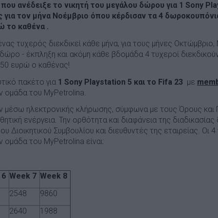
ου ανέδειξε το νικητή του μεγάλου δώρου για 1 Sony Plays
ς για τον μήνα Νοέμβριο όπου κέρδισαν τα 4 δωροκουπόνια
ώ το καθένα .
ένας τυχερός διεκδικεί κάθε μήνα, για τους μήνες Οκτώμβριο,
 δώρο - έκπληξη και ακόμη κάθε βδομάδα 4 τυχεροί διεκδικού
250 ευρώ ο καθένας!
ιωτικό πακέτο για
1 Sony Playstation 5 και το Fifa 23
με
memb
 ομάδα του MyPetrolina.
αν μέσω ηλεκτρονικής κλήρωσης, σύμφωνα με τους Όρους και
τική ενέργεια. Την ορθότητα και διαφάνεια της διαδικασίας 
ου Διοικητικού Συμβουλίου και διευθυντές της εταιρείας. Οι 4
 ομάδα του MyPetrolina είναι:
 6
Week 7
Week 8
2548
9860
2640
1988