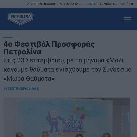
/
STATION LOCATOR
PETROLINA CARD
LOG-IN
CONTACT US
GR
EN
Toggl
navig
4ο Φεστιβάλ Προσφοράς
Πετρολίνα
Στις 23 Σεπτεμβρίου, με το μήνυμα «Μαζί
κάνουμε θαύματα ενισχύουμε τον Σύνδεσμο
«Μωρά Θαύματα»
14 ΣΕΠΤΕΜΒΡΊΟΥ 2018