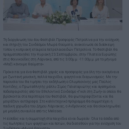
Τη διοργάνωση του 4ου Φεστιβάλ Προσφοράς Πετρολίνα για την ενίσχυση
και στήριξη του Συνδέσμου Μωρά Θαύματα, ανακοίνωσε σε διάσκεψη
τύπου η κυπριακή εταιρεία πετρελαιοειδών Πετρολίνα. Tο Φεστιβάλ θα
πραγματοποιηθεί την Κυριακή 23 Σεπτεμβρίου, στην Πλατεία Ευρώπης
στις Φοινικούδες στη Λάρνακα, από τις 3:00μ.μ. -11:00μ.μ. με το μήνυμα
«Μαζί κάνουμε θαύματα».
Πρόκειται για ένα Φεστιβάλ χαράς και προσφοράς για όλη την οικογένεια
με ζωντανή μουσική, πολλά παιχνίδια, φαγητό και διαγωνισμούς. Με την
παρουσία του θα τιμήσει την εκδήλωση ο Ολυμπιονίκης μας Παύλος
Κοντίδης, ο Πρωταθλητής ράλλυ Σίμος Γαλαταριώτης και αγαπημένοι
ποδοσφαιριστές από τον Εθελοντικό Σύνδεσμο «Γκολ στη Ζωή» οι οποίοι θα
βρίσκονται στα περίπτερα του Φεστιβάλ, θα φωτογραφίζονται και θα
μοιράζουν αυτόγραφα. Στο καλλιτεχνικό πρόγραμμα θα συμμετέχει η
παιδική χορωδία του Δήμου Λάρνακας, ο Ανδρόνικος και θα ολοκληρωθεί
με μεγάλη συναυλία από τις Melisses.
Η είσοδος και η συμμετοχή στα παιχνίδια είναι δωρεάν. Όλα τα έσοδα από
τις πωλήσεις των φαγητών και ποτών, θα διατεθούν για την ενίσχυση τoυ
Συνδέσμου «Μωρά Θαύματα».