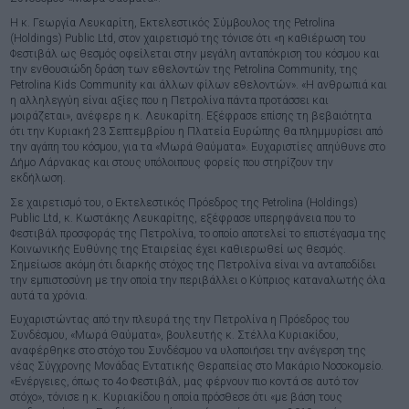
Η κ. Γεωργία Λευκαρίτη, Εκτελεστικός Σύμβουλος της Petrolina
(Holdings) Public Ltd, στον χαιρετισμό της τόνισε ότι «η καθιέρωση του
Φεστιβάλ ως θεσμός οφείλεται στην μεγάλη ανταπόκριση του κόσμου και
την ενθουσιώδη δράση των εθελοντών της Petrolina Community, της
Petrolina Kids Community και άλλων φίλων εθελοντών». «Η ανθρωπιά και
η αλληλεγγύη είναι αξίες που η Πετρολίνα πάντα προτάσσει και
μοιράζεται», ανέφερε η κ. Λευκαρίτη. Εξέφρασε επίσης τη βεβαιότητα
ότι την Κυριακή 23 Σεπτεμβρίου η Πλατεία Ευρώπης θα πλημμυρίσει από
την αγάπη του κόσμου, για τα «Μωρά Θαύματα». Ευχαριστίες απηύθυνε στο
Δήμο Λάρνακας και στους υπόλοιπους φορείς που στηρίζουν την
εκδήλωση.
Σε χαιρετισμό του, ο Εκτελεστικός Πρόεδρος της Petrolina (Holdings)
Public Ltd, κ. Κωστάκης Λευκαρίτης, εξέφρασε υπερηφάνεια που το
Φεστιβάλ προσφοράς της Πετρολίνα, το οποίο αποτελεί το επιστέγασμα της
Κοινωνικής Ευθύνης της Εταιρείας έχει καθιερωθεί ως θεσμός.
Σημείωσε ακόμη ότι διαρκής στόχος της Πετρολίνα είναι να ανταποδίδει
την εμπιστοσύνη με την οποία την περιβάλλει ο Κύπριος καταναλωτής όλα
αυτά τα χρόνια.
Ευχαριστώντας από την πλευρά της την Πετρολίνα η Πρόεδρος του
Συνδέσμου, «Μωρά Θαύματα», βουλευτής κ. Στέλλα Κυριακίδου,
αναφέρθηκε στο στόχο του Συνδέσμου να υλοποιήσει την ανέγερση της
νέας Σύγχρονης Μονάδας Εντατικής Θεραπείας στο Μακάριο Νοσοκομείο.
«Ενέργειες, όπως το 4ο Φεστιβάλ, μας φέρνουν πιο κοντά σε αυτό τον
στόχο», τόνισε η κ. Κυριακίδου η οποία πρόσθεσε ότι «με βάση τους